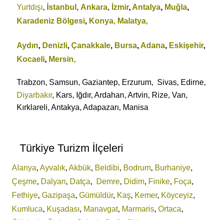
Yurtdışı
,
İstanbul
,
Ankara
,
İzmir
,
Antalya
,
Muğla
,
Karadeniz Bölgesi
,
Konya,
Malatya,
Aydın
,
Denizli
,
Çanakkale
,
Bursa
,
Adana
,
Eskişehir
,
Kocaeli
,
Mersin,
Trabzon, Samsun, Gaziantep, Erzurum, Sivas, Edirne,
Diyarbakır
, Kars, Iğdır, Ardahan, Artvin, Rize, Van,
Kırklareli, Antakya, Adapazarı, Manisa
Türkiye Turizm İlçeleri
Alanya
,
Ayvalık
,
Akbük
,
Beldibi
,
Bodrum
,
Burhaniye
,
Çeşme
,
Dalyan
,
Datça
,
Demre
,
Didim
,
Finike
,
Foça
,
Fethiye
,
Gazipaşa
,
Gümüldür
,
Kaş
,
Kemer
,
Köyceyiz
,
Kumluca
,
Kuşadası
,
Manavgat
,
Marmaris
,
Ortaca
,