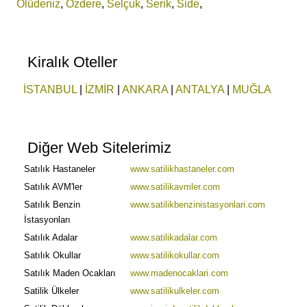
Ölüdeniz
,
Özdere
,
Selçuk
,
Serik
,
Side
,
Kiralık Oteller
İSTANBUL
|
İZMİR
|
ANKARA
|
ANTALYA
|
MUĞLA
Diğer Web Sitelerimiz
Satılık Hastaneler
www.satilikhastaneler.com
Satılık AVM'ler
www.satilikavmler.com
Satılık Benzin
www.satilikbenzinistasyonlari.com
İstasyonları
Satılık Adalar
www.satilikadalar.com
Satılık Okullar
www.satilikokullar.com
Satılık Maden Ocakları
www.madenocaklari.com
Satilik Ülkeler
www.satilikulkeler.com