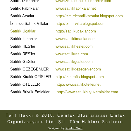
Satilik Dükkanlar
www.izmirdesatilikdukkanlar.com
Satilik Fabrikalar
www.satilikfabrikalar.net
Satılık Arsalar
http://izmirdesatilikarsalar.blogspot.com
İzmir'de Satılık Villalar
http://izmir-villa.blogspot.com
Satılık Uçaklar
http://satilikucaklar.com
Satılık Limanlar
www.satiliklimanlar.com
Satılık HES'ler
www.satilikhesler.com
Satılık RES'ler
www.satilikres.com
Satılık GES'ler
www.satilikgesler.com
Satılık GEZEGENLER
www.satilikgezegenler.com
Satılık-Kiralık OFİSLER
http://izmirofis.blogspot.com
Satılık OTELLER
http://www,satilikoteller.net
Satılık Büyük Emlaklar
http://www.satilikbuyukemlaklar.com
Telif Hakkı © 2018. Cemlak Uluslararası Emlak
Organizasyonu Ltd. Şti. Tüm Hakları Saklıdır.
Designed by
Kordon Web
.